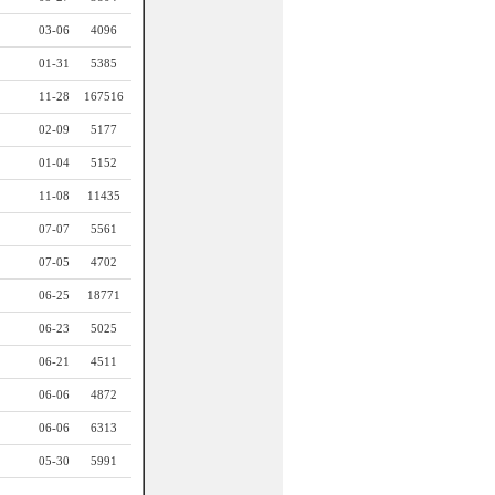
03-06
4096
01-31
5385
11-28
167516
02-09
5177
01-04
5152
11-08
11435
07-07
5561
07-05
4702
06-25
18771
06-23
5025
06-21
4511
06-06
4872
06-06
6313
05-30
5991