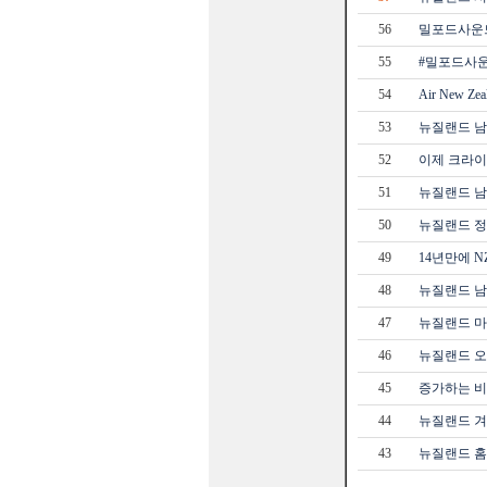
56
밀포드사운드#M
55
#밀포드사운드#
54
Air New Ze
53
뉴질랜드 남
52
이제 크라이
51
뉴질랜드 
50
뉴질랜드 정
49
14년만에 
48
뉴질랜드 남
47
뉴질랜드 마
46
뉴질랜드 오
45
증가하는 비
44
뉴질랜드 겨
43
뉴질랜드 홈