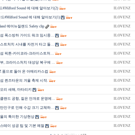
ilford Sound 에 대해 알아보기(2)
ILOVENZ
Milford Sound 에 대해 알아보기(1)
ILOVENZ
aland 에어뉴질랜드 Safety clip
ILOVENZ
섬 폭스빙하 가이드 워크 임시중…
ILOVENZ
스트처치 시내를 자전거 타고 돌…
ILOVENZ
남섬 픽튼-카이코라-크라이스트처…
ILOVENZ
부, 크라이스처치 대성당 복구에 …
ILOVENZ
NZ 품으로 돌아 온 아메리카스컵
ILOVENZ
섬 퀸즈타운의 겨울 축제 시작.
ILOVENZ
오리 새해, 마타리키
ILOVENZ
클랜드 공항, 짙은 안개로 운영에…
ILOVENZ
만인구로 인해 수갑 크기 교체하…
ILOVENZ
울의 특이한 기상현상
ILOVENZ
스테이 성공 팁 및 기본 예절
ILOVENZ