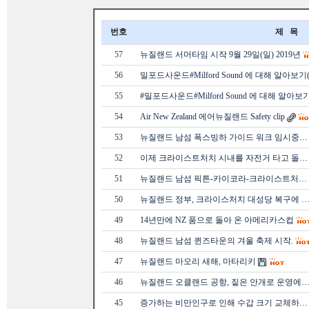
번호
제 목
57
뉴질랜드 서머타임 시작 9월 29일(일) 2019년
56
밀포드사운드#Milford Sound 에 대해 알아보기(
55
#밀포드사운드#Milford Sound 에 대해 알아보기
54
Air New Zealand 에어뉴질랜드 Safety clip
53
뉴질랜드 남섬 폭스빙하 가이드 워크 임시중…
52
이제 크라이스트처치 시내를 자전거 타고 돌…
51
뉴질랜드 남섬 픽튼-카이코라-크라이스트처…
50
뉴질랜드 정부, 크라이스처치 대성당 복구에 
49
14년만에 NZ 품으로 돌아 온 아메리카스컵
48
뉴질랜드 남섬 퀸즈타운의 겨울 축제 시작.
47
뉴질랜드 마오리 새해, 마타리키
46
뉴질랜드 오클랜드 공항, 짙은 안개로 운영에
45
증가하는 비만인구로 인해 수갑 크기 교체하…