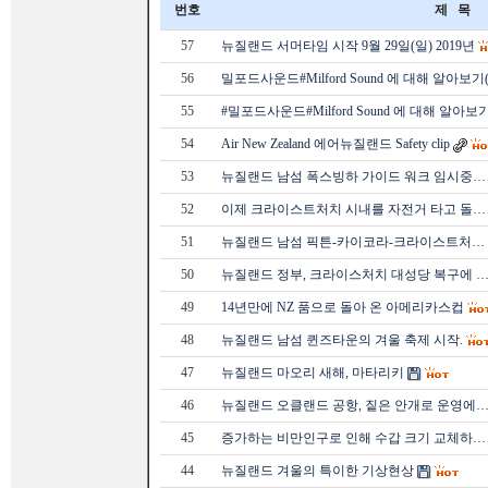
번호
제 목
57
뉴질랜드 서머타임 시작 9월 29일(일) 2019년
56
밀포드사운드#Milford Sound 에 대해 알아보기(
55
#밀포드사운드#Milford Sound 에 대해 알아보기
54
Air New Zealand 에어뉴질랜드 Safety clip
53
뉴질랜드 남섬 폭스빙하 가이드 워크 임시중…
52
이제 크라이스트처치 시내를 자전거 타고 돌…
51
뉴질랜드 남섬 픽튼-카이코라-크라이스트처…
50
뉴질랜드 정부, 크라이스처치 대성당 복구에 
49
14년만에 NZ 품으로 돌아 온 아메리카스컵
48
뉴질랜드 남섬 퀸즈타운의 겨울 축제 시작.
47
뉴질랜드 마오리 새해, 마타리키
46
뉴질랜드 오클랜드 공항, 짙은 안개로 운영에
45
증가하는 비만인구로 인해 수갑 크기 교체하…
44
뉴질랜드 겨울의 특이한 기상현상