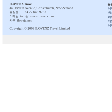
ILOVENZ Travel
유
34 Harvard Avenue,
Christchurch, New Zealand
예
+64 27 648 9785
뉴질랜드:
취
tour@ilovenztravel.co.nz
이메일:
예
ilovejames
카톡:
개
예
Copyright © 2008 ILOVENZ Travel Limited