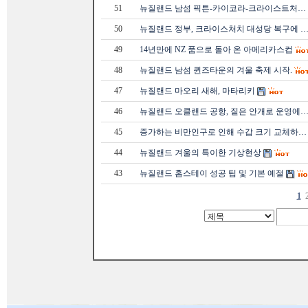
51
뉴질랜드 남섬 픽튼-카이코라-크라이스트처…
50
뉴질랜드 정부, 크라이스처치 대성당 복구에 
49
14년만에 NZ 품으로 돌아 온 아메리카스컵
48
뉴질랜드 남섬 퀸즈타운의 겨울 축제 시작.
47
뉴질랜드 마오리 새해, 마타리키
46
뉴질랜드 오클랜드 공항, 짙은 안개로 운영에
45
증가하는 비만인구로 인해 수갑 크기 교체하…
44
뉴질랜드 겨울의 특이한 기상현상
43
뉴질랜드 홈스테이 성공 팁 및 기본 예절
1