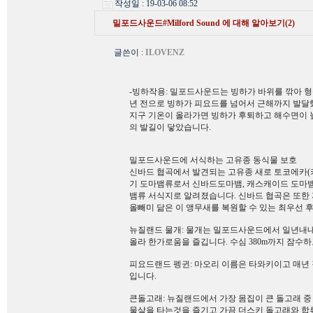
작성일 : 19-03-06 08:52
밀포드사운드#Milford Sound 에 대해 알아보기(2)
글쓴이
:
ILOVENZ
-빙하작용: 밀포드사운드는 빙하가 바위를 깎아 
년 전으로 빙하가 피요드를 넘어서 근해까지 발달
지구 기온이 올라가면 빙하가 후퇴하고 해수면이
의 발길이 닿았습니다.
밀포드사운드에 서식하는 고유종 동식물 보호
신바드 협곡에서 발견되는 고유종 새로 토코에카(키위
기 도마뱀류로서 신바드도마뱀, 캐스캐이드 도마뱀
뱀류 서식지로 알려졌습니다. 신바드 협곡은 또한
올빼미 닮은 이 앵무새를 복원할 수 있는 최우선 
뉴질랜드 물개: 물개는 밀포드사운드에서 일년내내
올라 한가로움을 즐깁니다. 수심 380m까지 잠수하
피요드랜드 펭귄: 마오리 이름은 타와키이고 매년 
입니다.
큰돌고래: 뉴질랜드에서 가장 몸집이 큰 돌고래 중 
물살을 타는것을 즐기고 가끔 더스키 돌고래와 합