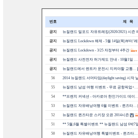
번호
제 목
공지
뉴질랜드 밀포드 자유트레킹(2020/2021) 시즌
공지
뉴질랜드 Lockdown 해제 - 5월 14일(목)부터‘
공지
뉴질랜드 Lockdown - 3/25 자정부터 4주간
공지
뉴질랜드 사전전자 허가제도 안내 - 10월1일 …
공지
뉴질랜드에서 렌트카 운전시 지켜야할 교통…
56
2014 뉴질랜드 서머타임(daylight saving) 시작
55
뉴질랜드 남섬 여행 이벤트 - 무료 공항픽업+…
54
**프렌치 커넥션 - 아카로아 한인가이드 데이
53
뉴질랜드 자유배낭여행 6월 이벤트 - 퀸즈타…
52
뉴질랜드 퀸즈타운 스키장 오픈 2014시즌
51
** 5월,6월 특별이벤트 ** 뉴질랜드 남섬 6박7
50
뉴질랜드 자유배낭여행 특별이벤트 - 퀸즈타…