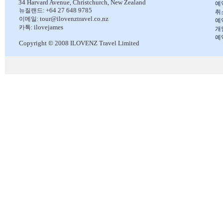
34 Harvard Avenue,
Christchurch, New Zealand
예
+64 27 648 9785
뉴질랜드:
취
tour@ilovenztravel.co.nz
이메일:
예
ilovejames
카톡:
개
예
Copyright © 2008 ILOVENZ Travel Limited