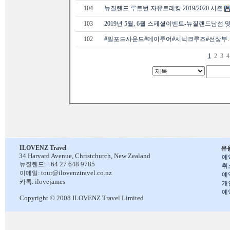
104
뉴질랜드 루트번 자유트레킹 2019/2020 시즌
103
2019년 5월, 6월 스페셜이벤트-뉴질랜드남섬 
102
#밀포드사운드#데이투어#시닉크루즈#선상부
1
2
3
4
ILOVENZ Travel
유
34 Harvard Avenue,
Christchurch, New Zealand
예
+64 27 648 9785
뉴질랜드:
취
tour@ilovenztravel.co.nz
이메일:
예
ilovejames
카톡:
개
예
Copyright © 2008 ILOVENZ Travel Limited