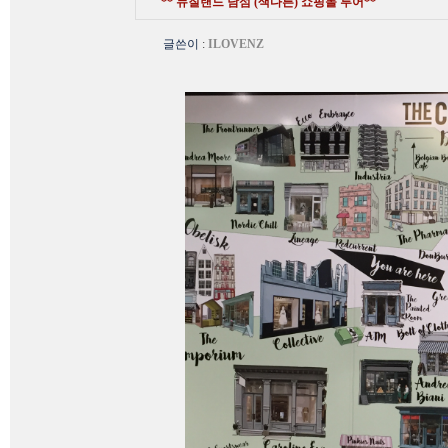
** 뉴질랜드 남섬 (색다른) 쇼핑몰 투어**
글쓴이
:
ILOVENZ