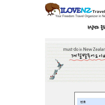
Your Freedom Travel Organizer in N
뉴질랜드 골
번호