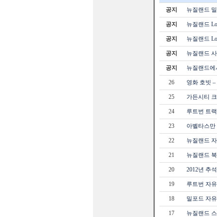
공지
뉴질랜드 밀포
공지
뉴질랜드 Loc
공지
뉴질랜드 Loc
공지
뉴질랜드 사
공지
뉴질랜드에서
26
영화 호빗 
25
가든시티 크라
24
루트번 트랙 
23
아벨타스만
22
뉴질랜드 자
21
뉴질랜드 북
20
2012년 추
19
루트번 자유트
18
밀포드 자유트
17
뉴질랜드 스