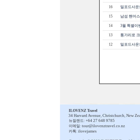
16
밀포드사운드 
15
남섬 핸머
14
3월 특별이
13
통가리로 크로
12
밀포드사운드 
ILOVENZ Travel
34 Harvard Avenue,
Christchurch, New Ze
+64 27 648 9785
뉴질랜드:
tour@ilovenztravel.co.nz
이메일:
ilovejames
카톡: