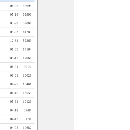
08-05
46694
05-14
38990
03-29
39068
09-03
81283
12-31
52369
01-03
14184
09-12
12068
08-01
9013
08-01
10026
06-27
18461
06-15
13559
05-31
10129
04-12
8948
04-12
9170
04-02
10682