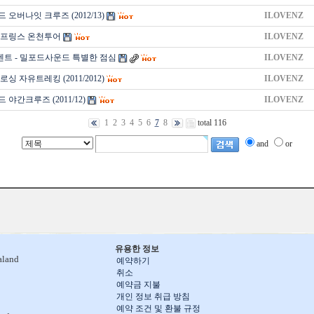
오버나잇 크루즈 (2012/13)
ILOVENZ
스프링스 온천투어
ILOVENZ
벤트 - 밀포드사운드 특별한 점심
ILOVENZ
싱 자유트레킹 (2011/2012)
ILOVENZ
야간크루즈 (2011/12)
ILOVENZ
1
2
3
4
5
6
7
8
total 116
and
or
유용한 정보
aland
예약하기
취소
예약금 지불
개인 정보 취급 방침
예약 조건 및 환불 규정