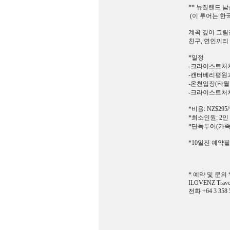
** 뉴질랜드 
(이 투어는 한
계곡 깊이 그림
친구, 연인끼리
*일정
-크라이스트처치
-캔터베리평원
-온천입장(타월
-크라이스트처치 
*비용: NZ$295
*최소인원: 2인
*단독투어(가족
*10일전 예약
* 예약 및 문의 
ILOVENZ Trave
전화 +64 3 358 