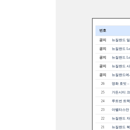
번호
공지
뉴질랜드 밀포
공지
뉴질랜드 Loc
공지
뉴질랜드 Loc
공지
뉴질랜드 사
공지
뉴질랜드에서
26
영화 호빗 
25
가든시티 크라
24
루트번 트랙 
23
아벨타스만
22
뉴질랜드 자
21
뉴질랜드 북