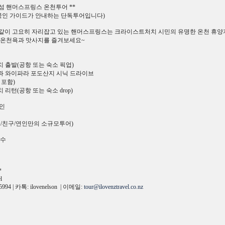
남섬 핸머스프링스 온천투어 **
국인 가이드가 안내하는 단독투어입니다)
같이 고요히 자리잡고 있는 핸머스프링스는 크라이스트처치 시민의 유명한 온천 휴양지
 온천욕과 맛사지를 즐겨보세요~
 출발(공항 또는 숙소 픽업)
과 와이파라 포도산지 시닉 드라이브
 포함)
리턴(공항 또는 숙소 drop)
/인
/친구/연인만의 소규모투어)
필수
*
l
5994 | 카톡: ilovenelson | 이메일:
tour@ilovenztravel.co.nz