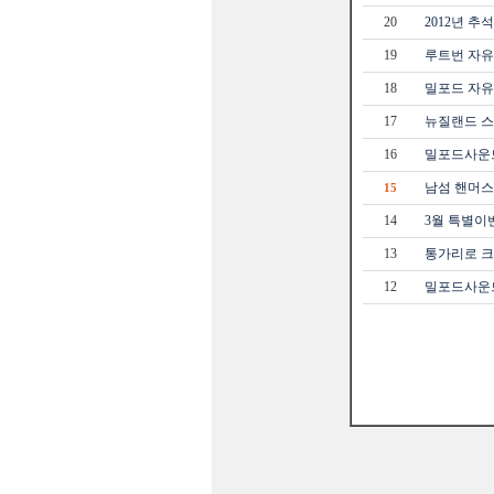
20
2012년 추
19
루트번 자유트
18
밀포드 자유트
17
뉴질랜드 스
16
밀포드사운드 
남섬 핸머
15
14
3월 특별이
13
통가리로 크로
12
밀포드사운드 