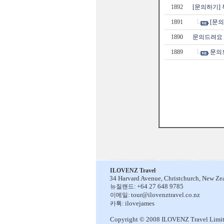
1892
[문의하기] 
1891
[문의
1890
문의드려요
1889
문의
ILOVENZ Travel
34 Harvard Avenue,
Christchurch, New Ze
+64 27 648 9785
뉴질랜드:
tour@ilovenztravel.co.nz
이메일:
ilovejames
카톡:
Copyright © 2008 ILOVENZ Travel Limi