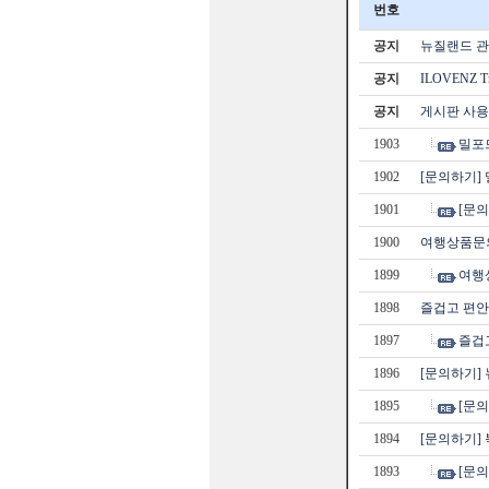
번호
공지
뉴질랜드 관광
공지
ILOVENZ 
공지
게시판 사용
1903
밀포
1902
[문의하기]
1901
[문의
1900
여행상품문
1899
여행
1898
즐겁고 편안
1897
즐겁고
1896
[문의하기]
1895
[문
1894
[문의하기] 
1893
[문의