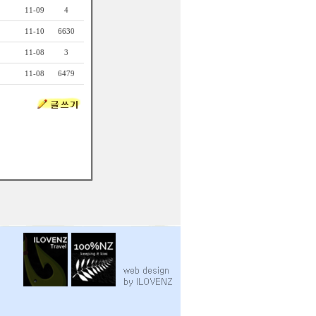
11-09
4
11-10
6630
11-08
3
11-08
6479