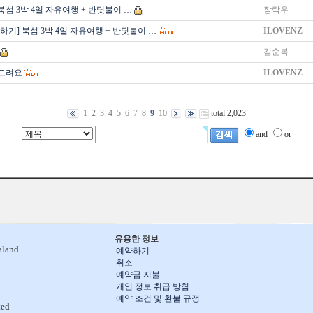
북섬 3박 4일 자유여행 + 반딧불이 …
장락우
하기] 북섬 3박 4일 자유여행 + 반딧불이 …
ILOVENZ
김순복
드려요
ILOVENZ
1
2
3
4
5
6
7
8
9
10
total 2,023
and
or
유용한 정보
aland
예약하기
취소
예약금 지불
개인 정보 취급 방침
예약 조건 및 환불 규정
ted