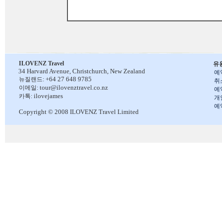
ILOVENZ Travel
유
34 Harvard Avenue,
Christchurch, New Zealand
예
+64 27 648 9785
뉴질랜드:
취
tour@ilovenztravel.co.nz
이메일:
예
ilovejames
카톡:
개
예
Copyright © 2008 ILOVENZ Travel Limited