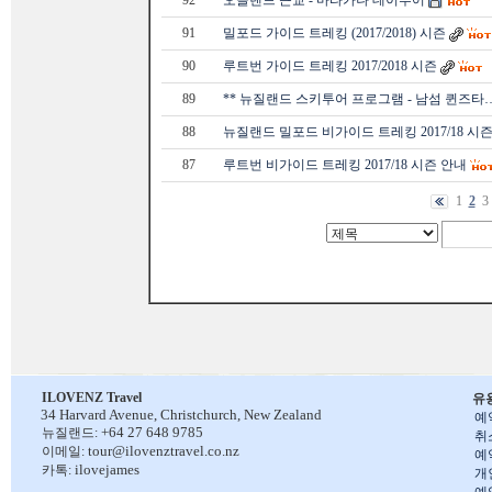
92
오클랜드 근교 - 마타카나 데이투어
91
밀포드 가이드 트레킹 (2017/2018) 시즌
90
루트번 가이드 트레킹 2017/2018 시즌
89
** 뉴질랜드 스키투어 프로그램 - 남섬 퀸즈타
88
뉴질랜드 밀포드 비가이드 트레킹 2017/18 시
87
루트번 비가이드 트레킹 2017/18 시즌 안내
1
2
3
ILOVENZ Travel
유
34 Harvard Avenue,
Christchurch, New Zealand
예
+64 27 648 9785
뉴질랜드:
취
tour@ilovenztravel.co.nz
이메일:
예
ilovejames
카톡:
개
예